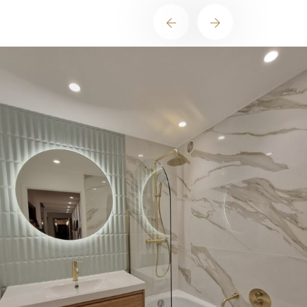
N
o
s
s
e
r
v
i
c
e
s